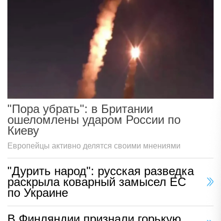
"Пора убрать": в Британии
ошеломлены ударом России по
Киеву
Европейцы активно делятся своими мнениями
"Дурить народ": русская разведка
раскрыла коварный замысел ЕС
по Украине
В Финляндии признали горькую