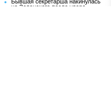
Бывшая секретарша накинулась
на Зеленского после удара
возмездия ВС РФ
В Москве назвали ключевой
фактор завершения СВО
Мерц жаждет войны с Россией:
раскрыто — зачем
Иран разгромил логово
американцев
НАВЕРХ
ПОЛНАЯ ВЕРСИЯ
Политика
Шоу-бизнес
Сад и огород
Экономика
Пресс-релизы