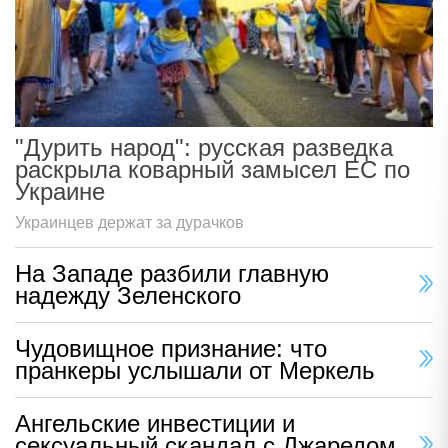
"Дурить народ": русская разведка
раскрыла коварный замысел ЕС по
Украине
Украинцев держат за дурачков
На Западе разбили главную
надежду Зеленского
Чудовищное признание: что
пранкеры услышали от Меркель
Ангельские инвестиции и
сексуальный скандал с Джаредом