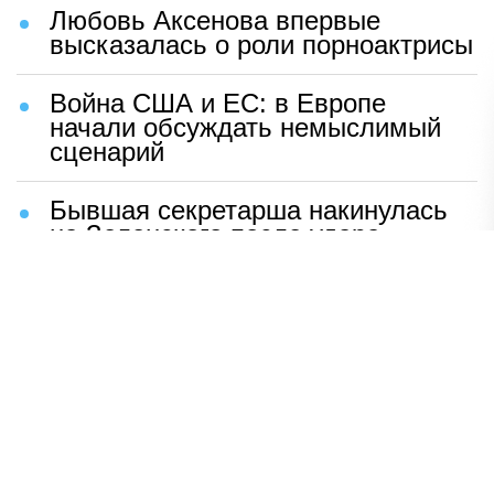
Любовь Аксенова впервые
высказалась о роли порноактрисы
Война США и ЕС: в Европе
начали обсуждать немыслимый
сценарий
Бывшая секретарша накинулась
на Зеленского после удара
возмездия ВС РФ
В Москве назвали ключевой
фактор завершения СВО
Мерц жаждет войны с Россией:
раскрыто — зачем
Иран разгромил логово