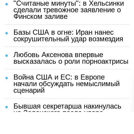
"Считаные минуты": в Хельсинки
сделали тревожное заявление о
Финском заливе
Базы США в огне: Иран нанес
сокрушительный удар возмездия
Любовь Аксенова впервые
высказалась о роли порноактрисы
Война США и ЕС: в Европе
начали обсуждать немыслимый
сценарий
Бывшая секретарша накинулась
на Зеленского после удара
возмездия ВС РФ