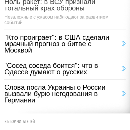
Ноль ракет: в ВСУ признали
тотальный крах обороны
Незалежные с ужасом наблюдают за развитием
событий
"Кто проиграет": в США сделали
мрачный прогноз о битве с
Москвой
"Сосед соседа боится": что в
Одессе думают о русских
Слова посла Украины о России
вызвали бурю негодования в
Германии
ВЫБОР ЧИТАТЕЛЕЙ