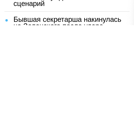
сценарий
Бывшая секретарша накинулась
на Зеленского после удара
возмездия ВС РФ
В Москве назвали ключевой
фактор завершения СВО
Мерц жаждет войны с Россией:
раскрыто — зачем
Иран разгромил логово
американцев
НАВЕРХ
ПОЛНАЯ ВЕРСИЯ
Политика
Шоу-бизнес