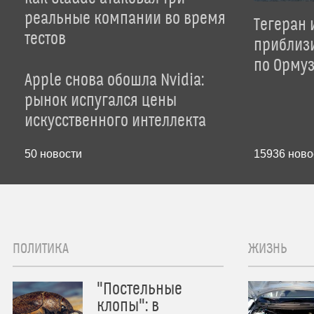
реальные компании во время
Тегеран 
тестов
приблиз
по Орму
Apple снова обошла Nvidia:
рынок испугался цены
искусственного интеллекта
50
новости
15936
ново
ПОЛИТИКА
ЖИЗНЬ
"Постельные
клопы": в