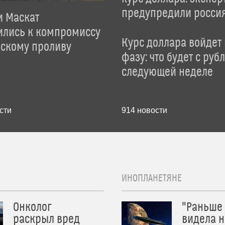
предупредили росси
и Маскат
ились к компромиссу
Курс доллара войдет
зскому проливу
фазу: что будет с руб
следующей неделе
сти
914
новости
ИНОПЛАНЕТЯНЕ
Онколог
"Раньше
раскрыл вред
видела н