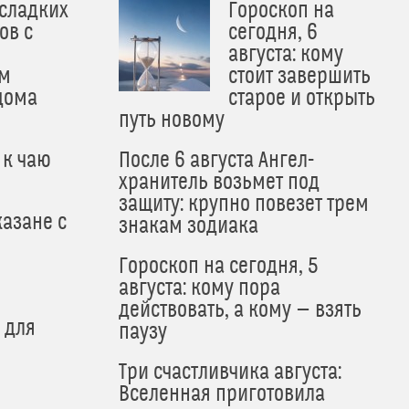
 сладких
Гороскоп на
ов с
сегодня, 6
августа: кому
м
стоит завершить
дома
старое и открыть
путь новому
 к чаю
После 6 августа Ангел-
хранитель возьмет под
защиту: крупно повезет трем
азане с
знакам зодиака
Гороскоп на сегодня, 5
августа: кому пора
действовать, а кому — взять
 для
паузу
Три счастливчика августа:
Вселенная приготовила