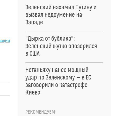
Зеленский нахамил Путину и
вызвал недоумение на
Западе
"Дырка от бублика":
мации
Зеленский жутко опозорился
в США
Нетаньяху нанес мощный
удар по Зеленскому — в ЕС
заговорили о катастрофе
Киева
РЕКОМЕНДУЕМ