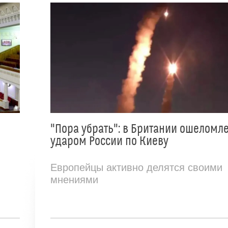
"Пора убрать": в Британии ошеломл
ударом России по Киеву
Европейцы активно делятся своими
мнениями