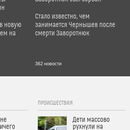
ян
Стало известно, чем
 в новую
занимается Чернышев после
лем на
смерти Заворотнюк
362
новости
ПРОИСШЕСТВИЯ
 не
Дети массово
ичего
рухнули на