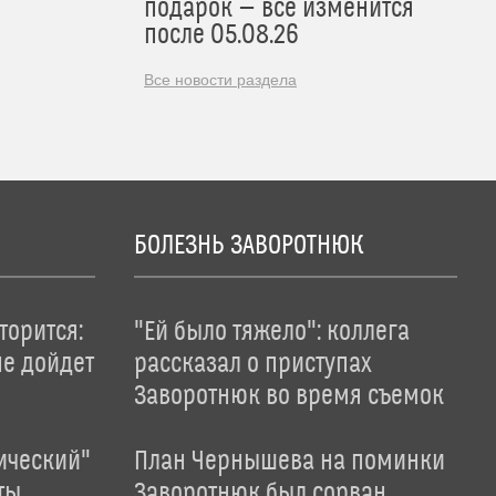
подарок — все изменится
после 05.08.26
Все новости раздела
БОЛЕЗНЬ ЗАВОРОТНЮК
торится:
"Ей было тяжело": коллега
не дойдет
рассказал о приступах
Заворотнюк во время съемок
ический"
План Чернышева на поминки
ты
Заворотнюк был сорван