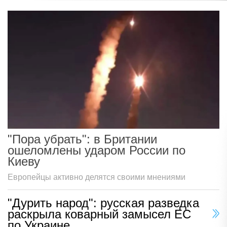
"Пора убрать": в Британии
ошеломлены ударом России по
Киеву
Европейцы активно делятся своими мнениями
"Дурить народ": русская разведка
раскрыла коварный замысел ЕС
по Украине