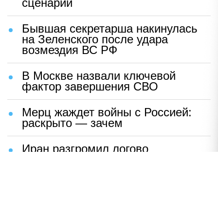
сценарий
Бывшая секретарша накинулась
на Зеленского после удара
возмездия ВС РФ
В Москве назвали ключевой
фактор завершения СВО
Мерц жаждет войны с Россией:
раскрыто — зачем
Иран разгромил логово
американцев
НАВЕРХ
ПОЛНАЯ ВЕРСИЯ
Политика
Шоу-бизнес