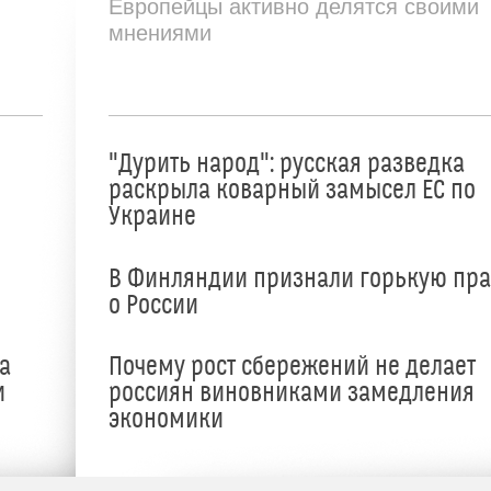
Европейцы активно делятся своими
мнениями
"Дурить народ": русская разведка
раскрыла коварный замысел ЕС по
Украине
В Финляндии признали горькую пр
о России
а
Почему рост сбережений не делает
и
россиян виновниками замедления
экономики