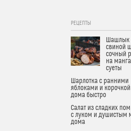
РЕЦЕПТЫ
Шашлык 
свиной ш
сочный 
на манга
суеты
Шарлотка с ранними
яблоками и корочкой
дома быстро
Салат из сладких по
с луком и душистым 
дома