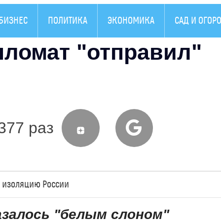
БИЗНЕС
ПОЛИТИКА
ЭКОНОМИКА
САД И ОГОР
пломат "отправил"
377 раз
л изоляцию России
азалось "белым слоном"