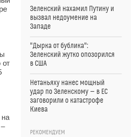
ный
Зеленский нахамил Путину и
ре
вызвал недоумение на
Западе
"Дырка от бублика":
ны
Зеленский жутко опозорился
 от
в США
5
Нетаньяху нанес мощный
удар по Зеленскому — в ЕС
заговорили о катастрофе
Киева
 на
 –
РЕКОМЕНДУЕМ