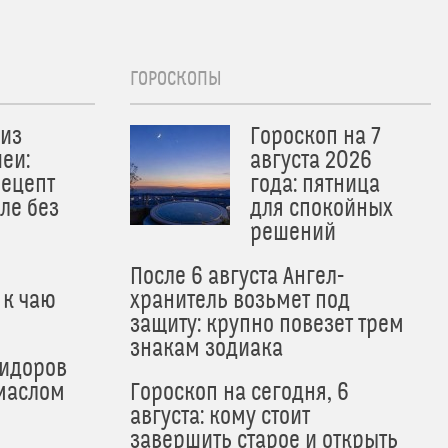
ГОРОСКОПЫ
из
Гороскоп на 7
еи:
августа 2026
рецепт
года: пятница
ле без
для спокойных
решений
После 6 августа Ангел-
 к чаю
хранитель возьмет под
защиту: крупно повезет трем
знакам зодиака
мидоров
маслом
Гороскоп на сегодня, 6
августа: кому стоит
завершить старое и открыть