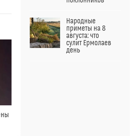
поклонников
Народные
приметы на 8
августа: что
сулит Ермолаев
день
ены