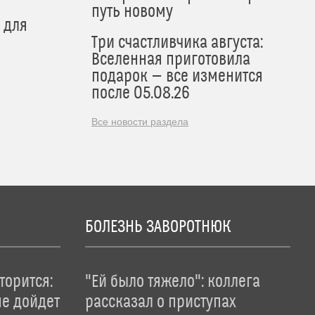
путь новому
 для
Три счастливчика августа:
Вселенная приготовила
подарок — все изменится
после 05.08.26
Все новости раздела
БОЛЕЗНЬ ЗАВОРОТНЮК
торится:
"Ей было тяжело": коллега
не дойдет
рассказал о приступах