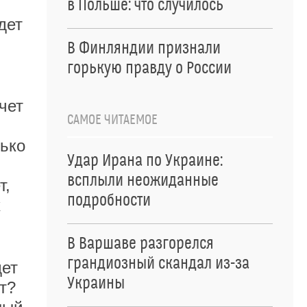
в Польше: что случилось
дет
В Финляндии признали
горькую правду о России
чет
САМОЕ ЧИТАЕМОЕ
лько
Удар Ирана по Украине:
всплыли неожиданные
т,
подробности
х
В Варшаве разгорелся
грандиозный скандал из-за
дет
Украины
т?