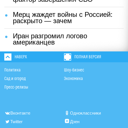
Мерц жаждет войны с Россией:
раскрыто — зачем
Иран разгромил логово
американцев
НАВЕРХ
ПОЛНАЯ ВЕРСИЯ
Политика
Шоу-бизнес
Сад и огород
Экономика
Пресс-релизы
Вконтакте
Одноклассники
Twitter
Дзен