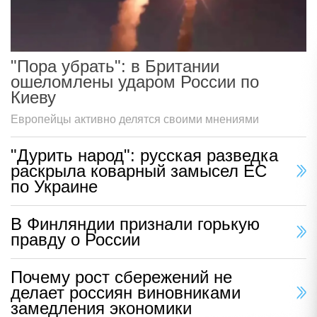
"Пора убрать": в Британии
ошеломлены ударом России по
Киеву
Европейцы активно делятся своими мнениями
"Дурить народ": русская разведка
раскрыла коварный замысел ЕС
по Украине
В Финляндии признали горькую
правду о России
Почему рост сбережений не
делает россиян виновниками
замедления экономики