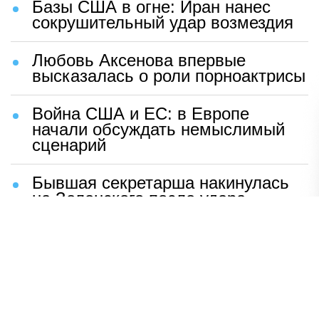
Базы США в огне: Иран нанес
сокрушительный удар возмездия
Любовь Аксенова впервые
высказалась о роли порноактрисы
Война США и ЕС: в Европе
начали обсуждать немыслимый
сценарий
Бывшая секретарша накинулась
на Зеленского после удара
возмездия ВС РФ
В Москве назвали ключевой
фактор завершения СВО
Мерц жаждет войны с Россией: