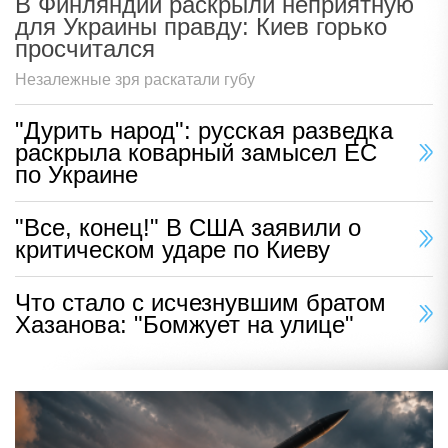
В Финляндии раскрыли неприятную
для Украины правду: Киев горько
просчитался
Незалежные зря раскатали губу
"Дурить народ": русская разведка
раскрыла коварный замысел ЕС
по Украине
"Все, конец!" В США заявили о
критическом ударе по Киеву
Что стало с исчезнувшим братом
Хазанова: "Бомжует на улице"