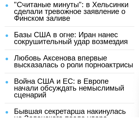
"Считаные минуты": в Хельсинки
сделали тревожное заявление о
Финском заливе
Базы США в огне: Иран нанес
сокрушительный удар возмездия
Любовь Аксенова впервые
высказалась о роли порноактрисы
Война США и ЕС: в Европе
начали обсуждать немыслимый
сценарий
Бывшая секретарша накинулась
на Зеленского после удара
возмездия ВС РФ