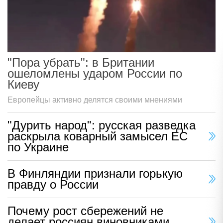
"Пора убрать": в Британии
ошеломлены ударом России по
Киеву
Европейцы активно делятся своими мнениями
"Дурить народ": русская разведка
раскрыла коварный замысел ЕС
по Украине
В Финляндии признали горькую
правду о России
Почему рост сбережений не
делает россиян виновниками