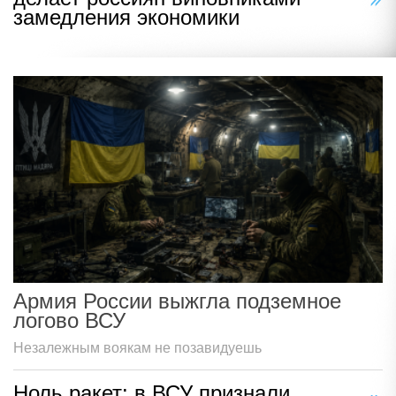
замедления экономики
Армия России выжгла подземное
логово ВСУ
Незалежным воякам не позавидуешь
Ноль ракет: в ВСУ признали