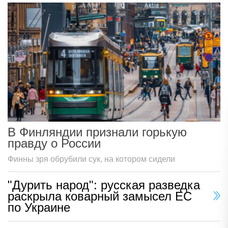
В Финляндии признали горькую
правду о России
Финны зря обрубили сук, на котором сидели
"Дурить народ": русская разведка
раскрыла коварный замысел ЕС
по Украине