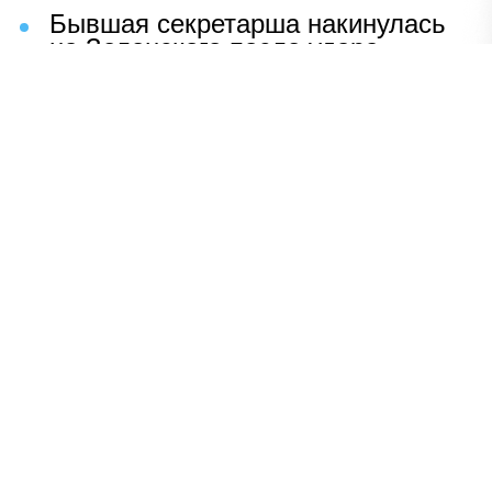
Бывшая секретарша накинулась
на Зеленского после удара
возмездия ВС РФ
В Москве назвали ключевой
фактор завершения СВО
Мерц жаждет войны с Россией:
раскрыто — зачем
Иран разгромил логово
американцев
НАВЕРХ
ПОЛНАЯ ВЕРСИЯ
Политика
Шоу-бизнес
Сад и огород
Экономика