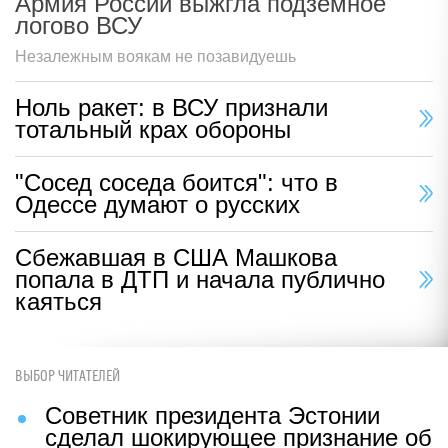
Армия России выжгла подземное
логово ВСУ
Незалежным воякам не позавидуешь
Ноль ракет: в ВСУ признали
тотальный крах обороны
"Сосед соседа боится": что в
Одессе думают о русских
Сбежавшая в США Машкова
попала в ДТП и начала публично
каяться
ВЫБОР ЧИТАТЕЛЕЙ
Советник президента Эстонии
сделал шокирующее признание об