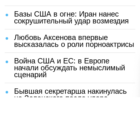
Базы США в огне: Иран нанес
сокрушительный удар возмездия
Любовь Аксенова впервые
высказалась о роли порноактрисы
Война США и ЕС: в Европе
начали обсуждать немыслимый
сценарий
Бывшая секретарша накинулась
на Зеленского после удара
возмездия ВС РФ
В Москве назвали ключевой
фактор завершения СВО