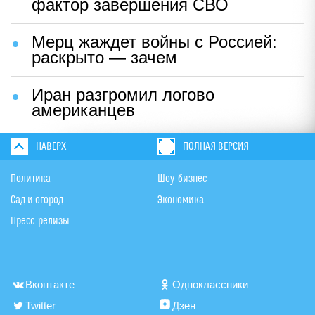
фактор завершения СВО
Мерц жаждет войны с Россией:
раскрыто — зачем
Иран разгромил логово
американцев
НАВЕРХ
ПОЛНАЯ ВЕРСИЯ
Политика
Шоу-бизнес
Сад и огород
Экономика
Пресс-релизы
Вконтакте
Одноклассники
Twitter
Дзен