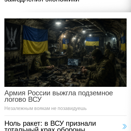
Армия России выжгла подземное
логово ВСУ
Незалежным воякам не позавидуешь
Ноль ракет: в ВСУ признали
тотальный крах обороны