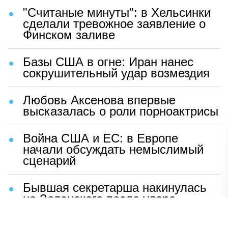
"Считаные минуты": в Хельсинки
сделали тревожное заявление о
Финском заливе
Базы США в огне: Иран нанес
сокрушительный удар возмездия
Любовь Аксенова впервые
высказалась о роли порноактрисы
Война США и ЕС: в Европе
начали обсуждать немыслимый
сценарий
Бывшая секретарша накинулась
на Зеленского после удара
возмездия ВС РФ