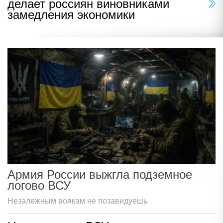
делает россиян виновниками
замедления экономики
Армия России выжгла подземное
логово ВСУ
Незалежным воякам не позавидуешь