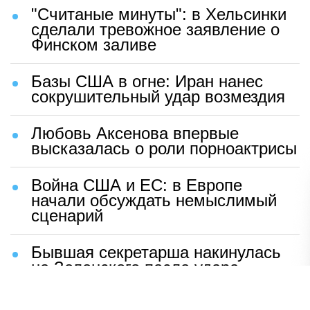
"Считаные минуты": в Хельсинки
сделали тревожное заявление о
Финском заливе
Базы США в огне: Иран нанес
сокрушительный удар возмездия
Любовь Аксенова впервые
высказалась о роли порноактрисы
Война США и ЕС: в Европе
начали обсуждать немыслимый
сценарий
Бывшая секретарша накинулась
на Зеленского после удара
возмездия ВС РФ