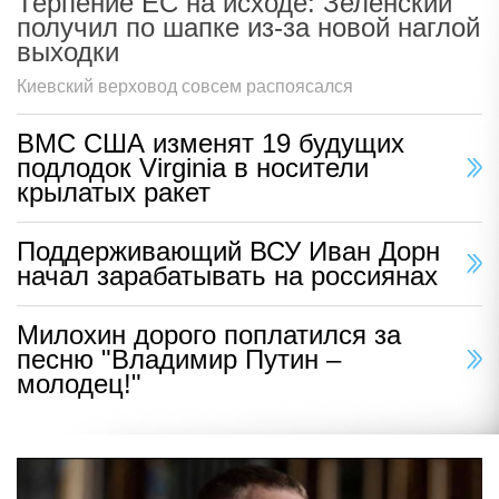
Терпение ЕС на исходе: Зеленский
получил по шапке из-за новой наглой
выходки
Киевский верховод совсем распоясался
ВМС США изменят 19 будущих
подлодок Virginia в носители
крылатых ракет
Поддерживающий ВСУ Иван Дорн
начал зарабатывать на россиянах
Милохин дорого поплатился за
песню "Владимир Путин –
молодец!"