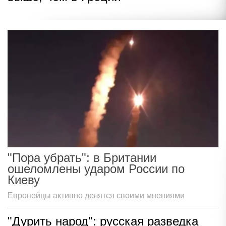
"Пора убрать": в Британии
ошеломлены ударом России по
Киеву
Европейцы активно делятся своими мнениями
"Дурить народ": русская разведка