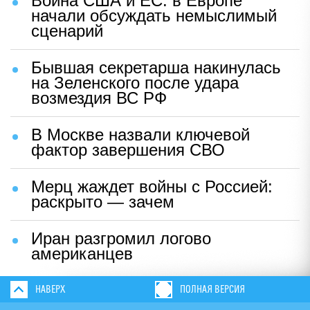
Война США и ЕС: в Европе
начали обсуждать немыслимый
сценарий
Бывшая секретарша накинулась
на Зеленского после удара
возмездия ВС РФ
В Москве назвали ключевой
фактор завершения СВО
Мерц жаждет войны с Россией:
раскрыто — зачем
Иран разгромил логово
американцев
НАВЕРХ
ПОЛНАЯ ВЕРСИЯ