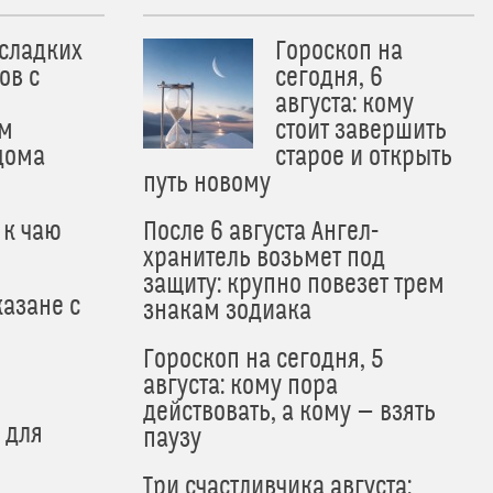
 сладких
Гороскоп на
ов с
сегодня, 6
августа: кому
м
стоит завершить
дома
старое и открыть
путь новому
 к чаю
После 6 августа Ангел-
хранитель возьмет под
защиту: крупно повезет трем
азане с
знакам зодиака
Гороскоп на сегодня, 5
августа: кому пора
действовать, а кому — взять
 для
паузу
Три счастливчика августа: