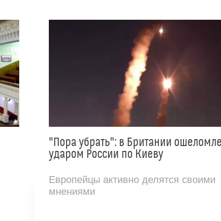
"Пора убрать": в Британии ошеломл
ударом России по Киеву
Европейцы активно делятся своими
мнениями