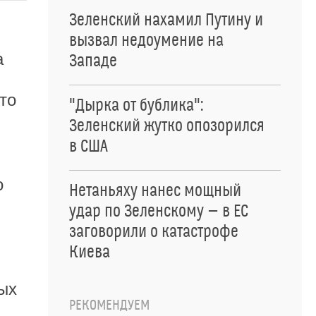
Зеленский нахамил Путину и
вызвал недоумение на
а
Западе
то
"Дырка от бублика":
Зеленский жутко опозорился
в США
о
Нетаньяху нанес мощный
удар по Зеленскому — в ЕС
заговорили о катастрофе
Киева
ых
РЕКОМЕНДУЕМ