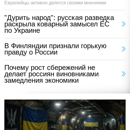
Европейцы активно делятся своими мнениями
"Дурить народ": русская разведка
раскрыла коварный замысел ЕС
по Украине
В Финляндии признали горькую
правду о России
Почему рост сбережений не
делает россиян виновниками
замедления экономики