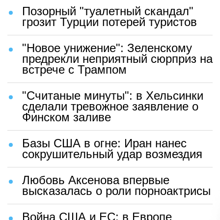
Позорный "туалетный скандал"
грозит Турции потерей туристов
"Новое унижение": Зеленскому
предрекли неприятный сюрприз на
встрече с Трампом
"Считаные минуты": в Хельсинки
сделали тревожное заявление о
Финском заливе
Базы США в огне: Иран нанес
сокрушительный удар возмездия
Любовь Аксенова впервые
высказалась о роли порноактрисы
Война США и ЕС: в Европе