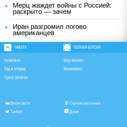
Мерц жаждет войны с Россией:
раскрыто — зачем
Иран разгромил логово
американцев
НАВЕРХ
ПОЛНАЯ ВЕРСИЯ
Политика
Шоу-бизнес
Сад и огород
Экономика
Пресс-релизы
Вконтакте
Одноклассники
Twitter
Дзен