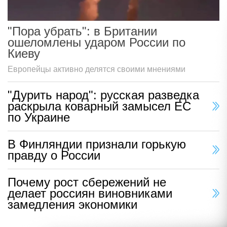
"Пора убрать": в Британии
ошеломлены ударом России по
Киеву
Европейцы активно делятся своими мнениями
"Дурить народ": русская разведка
раскрыла коварный замысел ЕС
по Украине
В Финляндии признали горькую
правду о России
Почему рост сбережений не
делает россиян виновниками
замедления экономики