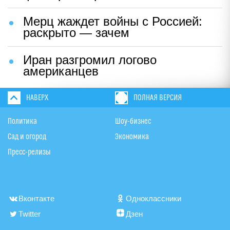
Мерц жаждет войны с Россией:
раскрыто — зачем
Иран разгромил логово
американцев
НАВЕРХ
ПОЛНАЯ ВЕРСИЯ
Политика
Шоу-бизнес
Сад и огород
Экономика
Пресс-релизы
Вконтакте
Одноклассники
Twitter
Дзен