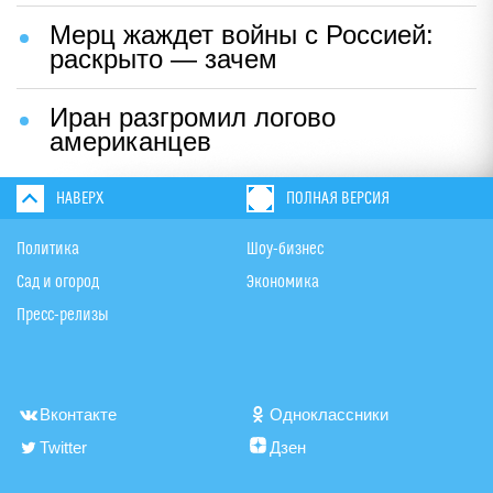
Мерц жаждет войны с Россией:
раскрыто — зачем
Иран разгромил логово
американцев
НАВЕРХ
ПОЛНАЯ ВЕРСИЯ
Политика
Шоу-бизнес
Сад и огород
Экономика
Пресс-релизы
Вконтакте
Одноклассники
Twitter
Дзен