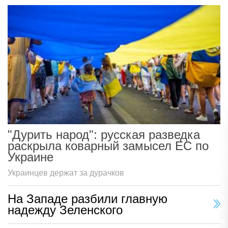
"Дурить народ": русская разведка
раскрыла коварный замысел ЕС по
Украине
Украинцев держат за дурачков
На Западе разбили главную
надежду Зеленского