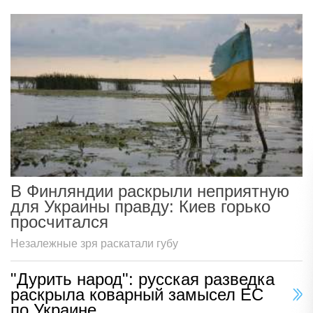
В Финляндии раскрыли неприятную
для Украины правду: Киев горько
просчитался
Незалежные зря раскатали губу
"Дурить народ": русская разведка
раскрыла коварный замысел ЕС
по Украине