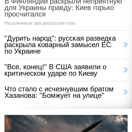
В Финляндии раскрыли неприятную
для Украины правду: Киев горько
просчитался
Незалежные зря раскатали губу
"Дурить народ": русская разведка
раскрыла коварный замысел ЕС
по Украине
"Все, конец!" В США заявили о
критическом ударе по Киеву
Что стало с исчезнувшим братом
Хазанова: "Бомжует на улице"