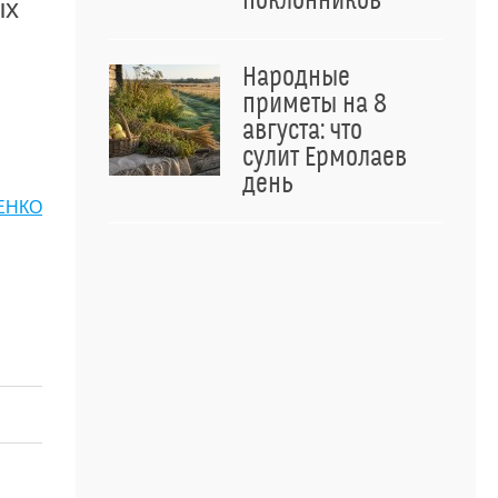
поклонников
ых
Народные
приметы на 8
августа: что
сулит Ермолаев
день
ЕНКО