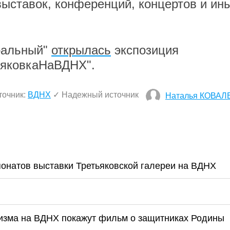
ыставок, конференций, концертов и ин
ральный"
открылась
экспозиция
ьяковкаНаВДНХ".
точник:
ВДНХ
✓ Надежный источник
Наталья КОВАЛ
онатов выставки Третьяковской галереи на ВДНХ
оизма на ВДНХ покажут фильм о защитниках Родины