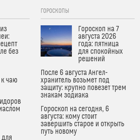
ГОРОСКОПЫ
из
Гороскоп на 7
еи:
августа 2026
рецепт
года: пятница
ле без
для спокойных
решений
После 6 августа Ангел-
 к чаю
хранитель возьмет под
защиту: крупно повезет трем
знакам зодиака
мидоров
маслом
Гороскоп на сегодня, 6
августа: кому стоит
завершить старое и открыть
путь новому
 для