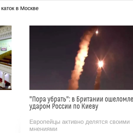
каток в Москве
"Пора убрать": в Британии ошеломл
ударом России по Киеву
Европейцы активно делятся своими
мнениями