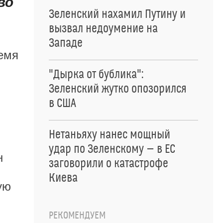
во
Зеленский нахамил Путину и
вызвал недоумение на
Западе
емя
"Дырка от бублика":
Зеленский жутко опозорился
в США
Нетаньяху нанес мощный
удар по Зеленскому — в ЕС
н
заговорили о катастрофе
Киева
ую
РЕКОМЕНДУЕМ