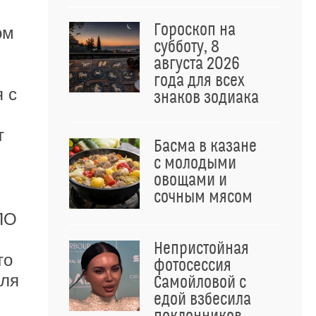
Гороскоп на
ом
субботу, 8
августа 2026
года для всех
 с
знаков зодиака
т
Басма в казане
с молодыми
овощами и
сочным мясом
ПО
Непристойная
то
фотосессия
для
Самойловой с
едой взбесила