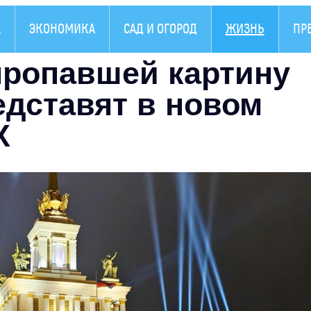
А
ЭКОНОМИКА
САД И ОГОРОД
ЖИЗНЬ
ПР
ропавшей картину
едставят в новом
Х