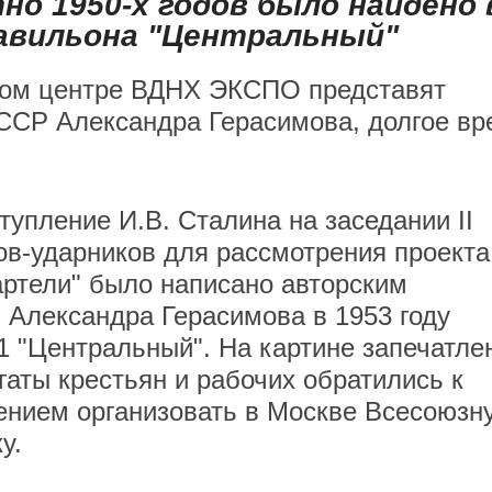
о 1950-х годов было найдено 
авильона "Центральный"
ном центре ВДНХ ЭКСПО представят
СССР Александра Герасимова, долгое вр
упление И.В. Сталина на заседании II
ов-ударников для рассмотрения проекта
артели" было написано авторским
 Александра Герасимова в 1953 году
 "Центральный". На картине запечатле
егаты крестьян и рабочих обратились к
ением организовать в Москве Всесоюзн
у.