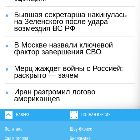
Бывшая секретарша накинулась
на Зеленского после удара
возмездия ВС РФ
В Москве назвали ключевой
фактор завершения СВО
Мерц жаждет войны с Россией:
раскрыто — зачем
Иран разгромил логово
американцев
НАВЕРХ
ПОЛНАЯ ВЕРСИЯ
Политика
Шоу-бизнес
Сад и огород
Экономика