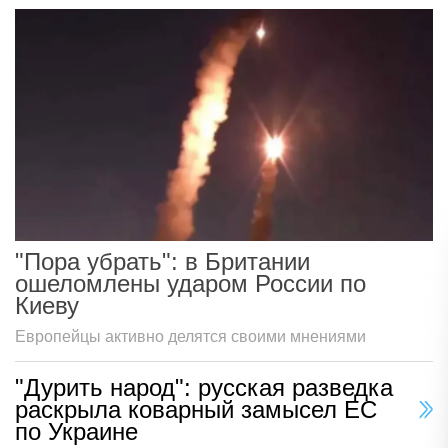
"Пора убрать": в Британии
ошеломлены ударом России по
Киеву
Европейцы активно делятся своими мнениями
"Дурить народ": русская разведка
раскрыла коварный замысел ЕС
по Украине