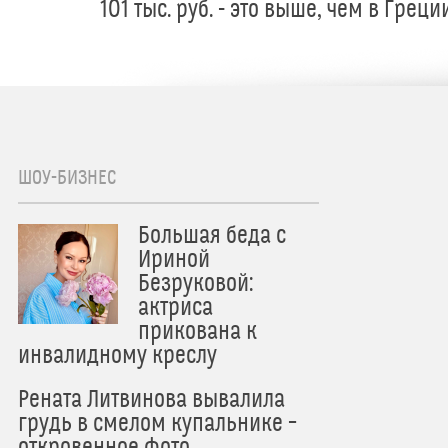
101 тыс. руб. - это выше, чем в Греци
ШОУ-БИЗНЕС
Большая беда с
Ириной
Безруковой:
актриса
прикована к
инвалидному креслу
Рената Литвинова вывалила
грудь в смелом купальнике –