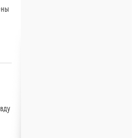
ены
авду