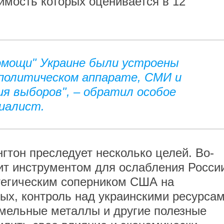
мость которых оценивается в 12
омощи" Украине были устроены
 политическом аппарате, СМИ и
я выборов", – обратил особое
иалист.
тон преследует несколько целей. Во-
ит инструментом для ослабления Росси
тегическим соперником США на
ых, контроль над украинскими ресурсам
земельные металлы и другие полезные