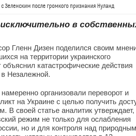
ет с Зеленским после громкого признания Нуланд
исключительно в собственны
сор Гленн Дизен поделился своим мнен
шихся на территории украинского
рт объяснил катастрофические действия
 в Незалежной.
 намеренно организовали переворот и
икт на Украине с целью получить досту
. В своей статье аналитик утверждает,
вский режим не только для ослабления
оссии, но и для контроля над природны