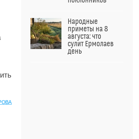
поклонников
Народные
приметы на 8
августа: что
в
сулит Ермолаев
день
жить
РОВА