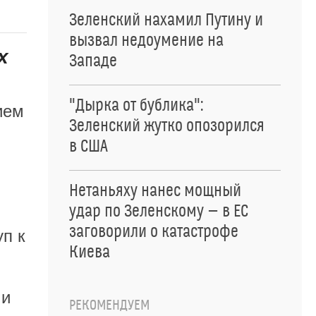
Зеленский нахамил Путину и
вызвал недоумение на
х
Западе
"Дырка от бублика":
ием
Зеленский жутко опозорился
в США
Нетаньяху нанес мощный
удар по Зеленскому — в ЕС
заговорили о катастрофе
п к
Киева
ми
РЕКОМЕНДУЕМ