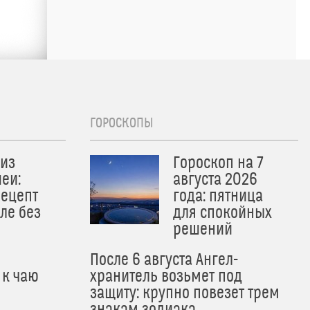
ГОРОСКОПЫ
из
Гороскоп на 7
еи:
августа 2026
рецепт
года: пятница
ле без
для спокойных
решений
После 6 августа Ангел-
 к чаю
хранитель возьмет под
защиту: крупно повезет трем