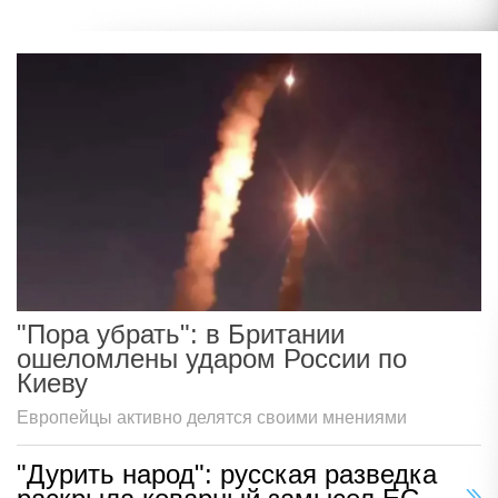
"Пора убрать": в Британии
ошеломлены ударом России по
Киеву
Европейцы активно делятся своими мнениями
"Дурить народ": русская разведка