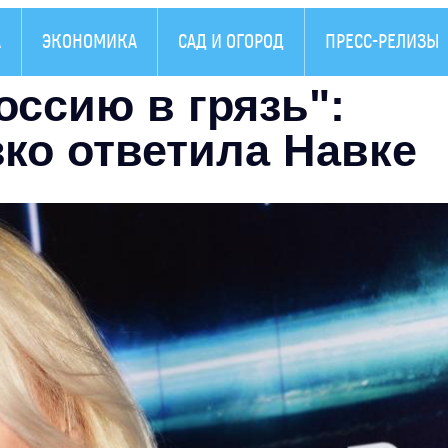
А
ЭКОНОМИКА
САД И ОГОРОД
ПРЕСС-РЕЛИЗЫ
ссию в грязь":
ко ответила Навке