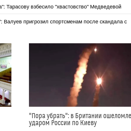
на": Тарасову взбесило "хвастовство" Медведевой
: Валуев пригрозил спортсменам после скандала с
"Пора убрать": в Британии ошеломл
ударом России по Киеву