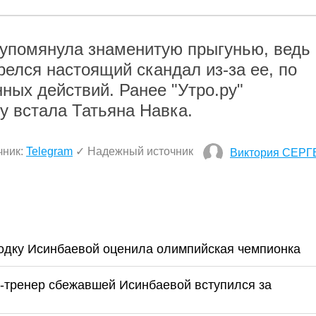
 упомянула знаменитую прыгунью, ведь
релся настоящий скандал из-за ее, по
ных действий. Ранее "Утро.ру"
ту встала Татьяна Навка.
чник:
Telegram
✓ Надежный источник
Виктория СЕР
одку Исинбаевой оценила олимпийская чемпионка
кс-тренер сбежавшей Исинбаевой вступился за