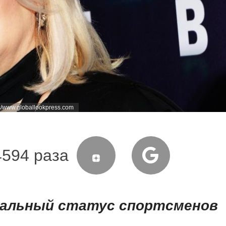
s/www.globallookpress.com
4594 раза
ральный статус спортсменов