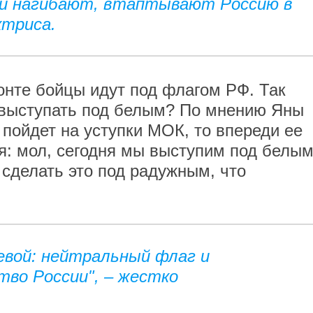
 и нагибают, втаптывают Россию в
актриса.
онте бойцы идут под флагом РФ. Так
 выступать под белым? По мнению Яны
 пойдет на уступки МОК, то впереди ее
я: мол, сегодня мы выступим под белы
 сделать это под радужным, что
евой: нейтральный флаг и
тво России", – жестко