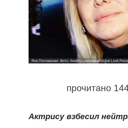
Яна Поплавская. Фото: Anatoly Lomokhov/Global Look Pres
прочитано 14
Актрису взбесил нейт