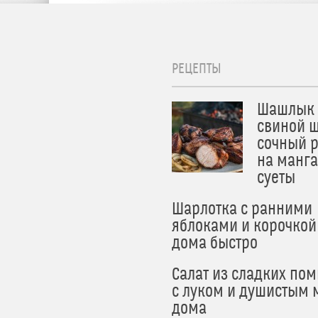
РЕЦЕПТЫ
Шашлык 
свиной ш
сочный 
на манга
суеты
Шарлотка с ранними
яблоками и корочкой
дома быстро
Салат из сладких по
с луком и душистым 
дома