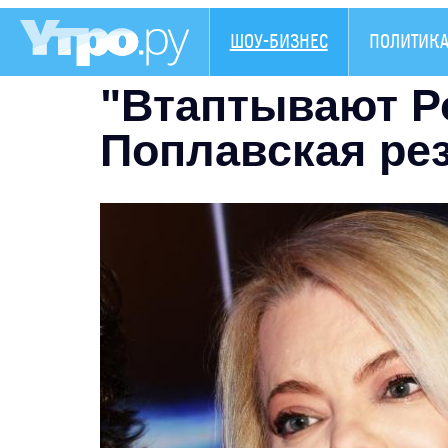
ШОУ-БИЗНЕС
ПОЛИТИК
"Втаптывают Ро
Поплавская рез