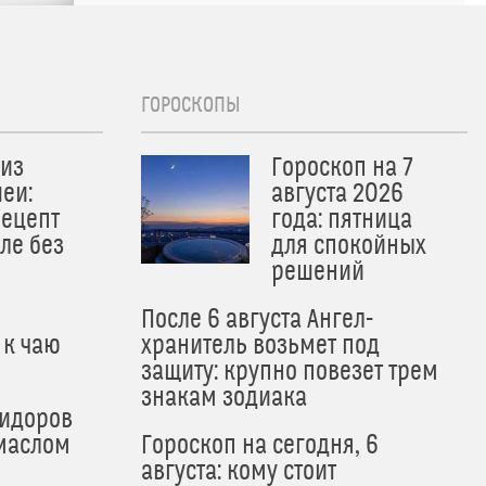
ГОРОСКОПЫ
из
Гороскоп на 7
еи:
августа 2026
рецепт
года: пятница
ле без
для спокойных
решений
После 6 августа Ангел-
 к чаю
хранитель возьмет под
защиту: крупно повезет трем
знакам зодиака
мидоров
маслом
Гороскоп на сегодня, 6
августа: кому стоит