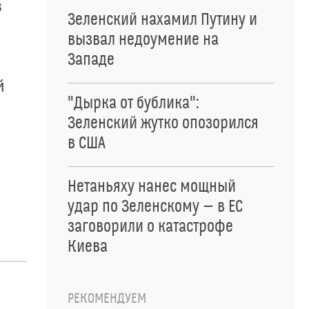
в
Зеленский нахамил Путину и
вызвал недоумение на
Западе
й
"Дырка от бублика":
Зеленский жутко опозорился
в США
Нетаньяху нанес мощный
удар по Зеленскому — в ЕС
заговорили о катастрофе
Киева
РЕКОМЕНДУЕМ