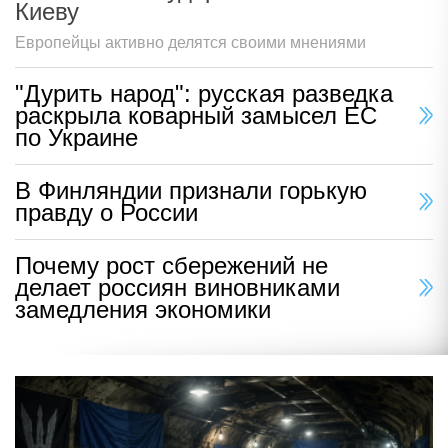
Киеву
Европейцы активно делятся своими мнениями
"Дурить народ": русская разведка
раскрыла коварный замысел ЕС
по Украине
В Финляндии признали горькую
правду о России
Почему рост сбережений не
делает россиян виновниками
замедления экономики