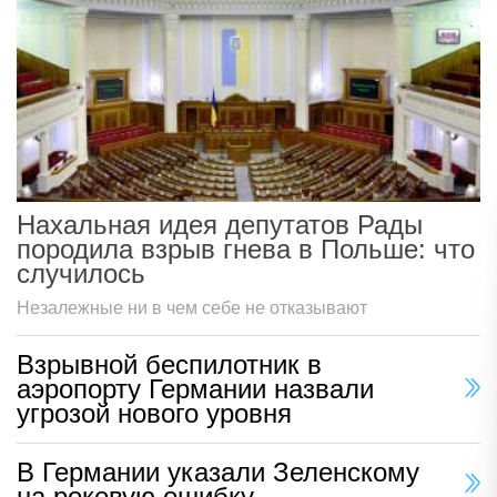
Нахальная идея депутатов Рады
породила взрыв гнева в Польше: что
случилось
Незалежные ни в чем себе не отказывают
Взрывной беспилотник в
аэропорту Германии назвали
угрозой нового уровня
В Германии указали Зеленскому
на роковую ошибку