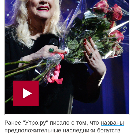
Ранее "Утро.ру" писало о том, что
названы
предположительные наследники
богатств