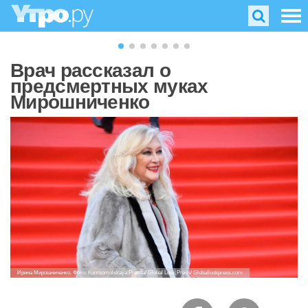
Врач рассказал о
предсмертных муках
Мирошниченко
Ирина Мирошниченко. Фото: Komsomolskaya Pravda/ Global Look Press/ Globallookpress.com