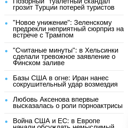
Позорный "туалетный скандал"
грозит Турции потерей туристов
"Новое унижение": Зеленскому
предрекли неприятный сюрприз на
встрече с Трампом
"Считаные минуты": в Хельсинки
сделали тревожное заявление о
Финском заливе
Базы США в огне: Иран нанес
сокрушительный удар возмездия
Любовь Аксенова впервые
высказалась о роли порноактрисы
Война США и ЕС: в Европе
начали обсуждать немыслимый