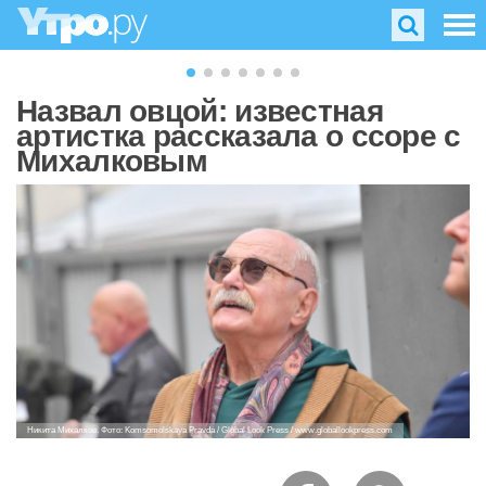
Назвал овцой: известная
артистка рассказала о ссоре с
Михалковым
Никита Михалков. Фото: Komsomolskaya Pravda / Global Look Press / www.globallookpress.com