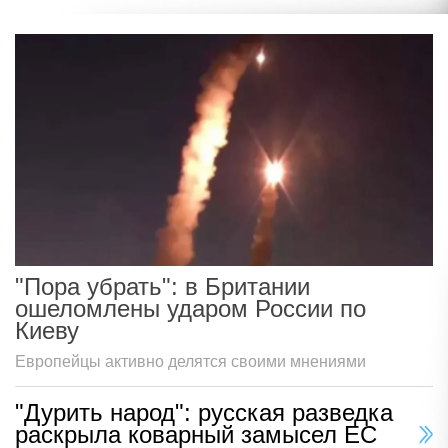
"Пора убрать": в Британии
ошеломлены ударом России по
Киеву
Европейцы активно делятся своими мнениями
"Дурить народ": русская разведка
раскрыла коварный замысел ЕС