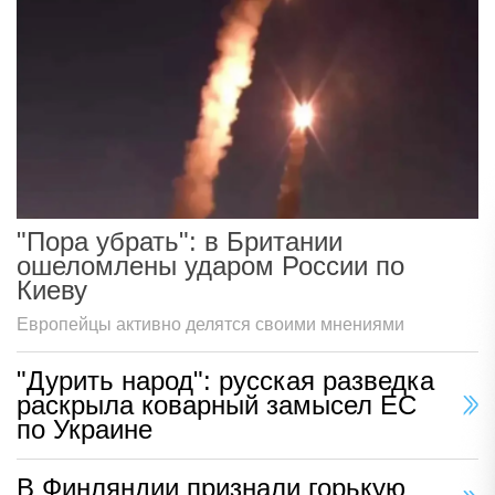
"Пора убрать": в Британии
ошеломлены ударом России по
Киеву
Европейцы активно делятся своими мнениями
"Дурить народ": русская разведка
раскрыла коварный замысел ЕС
по Украине
В Финляндии признали горькую