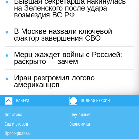
Бывшая секретарша накинулась
на Зеленского после удара
возмездия ВС РФ
В Москве назвали ключевой
фактор завершения СВО
Мерц жаждет войны с Россией:
раскрыто — зачем
Иран разгромил логово
американцев
НАВЕРХ
ПОЛНАЯ ВЕРСИЯ
Политика
Шоу-бизнес
Сад и огород
Экономика
Пресс-релизы