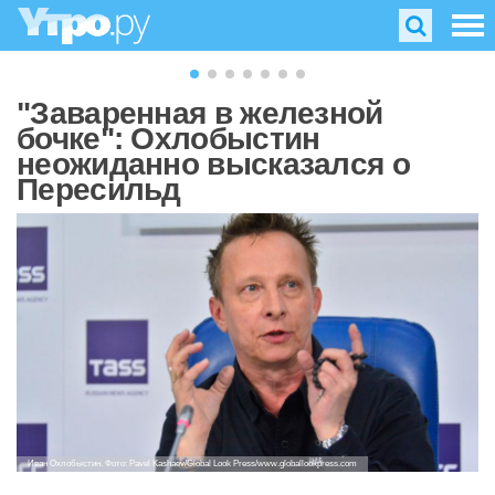
"Заваренная в железной
бочке": Охлобыстин
неожиданно высказался о
Пересильд
Иван Охлобыстин. Фото: Pavel Kashaev/Global Look Press/www.globallookpress.com