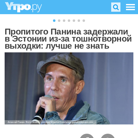
Пропитого Панина задержали
в Эстонии из-за тошнотворной
выходки: лучше не знать
Алексей Панин. Фото: Anatoly Lomohov/Russian Look/www.globallookpress.com