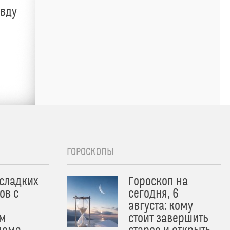
авду
ГОРОСКОПЫ
 сладких
Гороскоп на
ов с
сегодня, 6
августа: кому
м
стоит завершить