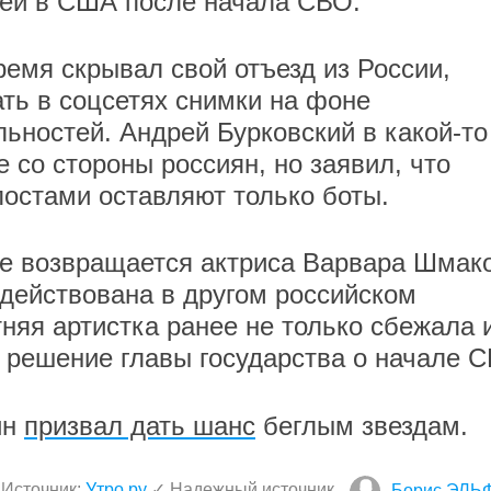
ьей в США после начала СВО.
ремя скрывал свой отъезд из России,
ать в соцсетях снимки на фоне
ьностей. Андрей Бурковский в какой-то
 со стороны россиян, но заявил, что
постами оставляют только боты.
же возвращается актриса Варвара Шмак
адействована в другом российском
няя артистка ранее не только сбежала 
а решение главы государства о начале 
ин
призвал дать шанс
беглым звездам.
Источник:
Утро.ру
✓ Надежный источник
Борис ЭЛЬ