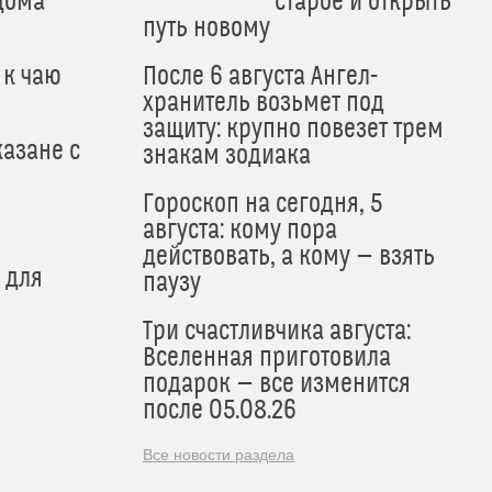
дома
старое и открыть
путь новому
 к чаю
После 6 августа Ангел-
хранитель возьмет под
защиту: крупно повезет трем
азане с
знакам зодиака
Гороскоп на сегодня, 5
августа: кому пора
действовать, а кому — взять
 для
паузу
Три счастливчика августа:
Вселенная приготовила
подарок — все изменится
после 05.08.26
Все новости раздела