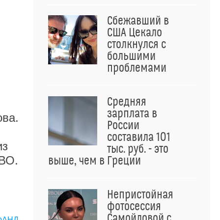
Сбежавший в
США Цекало
столкнулся с
большими
проблемами
Средняя
зарплата в
ова.
России
составила 101
из
тыс. руб. - это
СВО.
выше, чем в Греции
Непристойная
фотосессия
Самойловой с
ФАНД