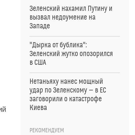
Зеленский нахамил Путину и
вызвал недоумение на
Западе
"Дырка от бублика":
Зеленский жутко опозорился
в США
Нетаньяху нанес мощный
удар по Зеленскому — в ЕС
заговорили о катастрофе
Киева
ий
РЕКОМЕНДУЕМ