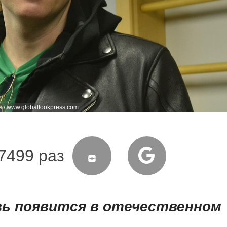
s / www.globallookpress.com
7499 раз
вь появится в отечественном