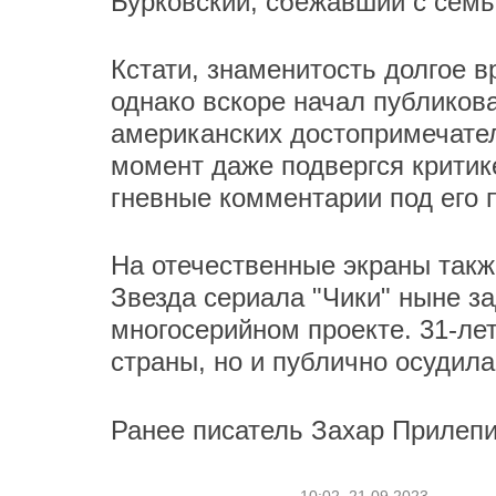
Бурковский, сбежавший с сем
Кстати, знаменитость долгое в
однако вскоре начал публиков
американских достопримечател
момент даже подвергся критике
гневные комментарии под его 
На отечественные экраны так
Звезда сериала "Чики" ныне з
многосерийном проекте. 31-лет
страны, но и публично осудил
Ранее писатель Захар Прилеп