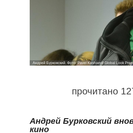
Андрей Бурковский. Фото: Pavel Kashaev / Global Look Pres
прочитано 12
Андрей Бурковский вно
кино