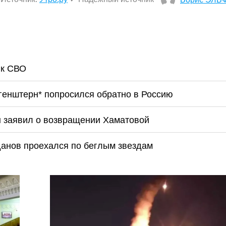
 к СВО
ргенштерн* попросился обратно в Россию
н заявил о возвращении Хаматовой
данов проехался по беглым звездам