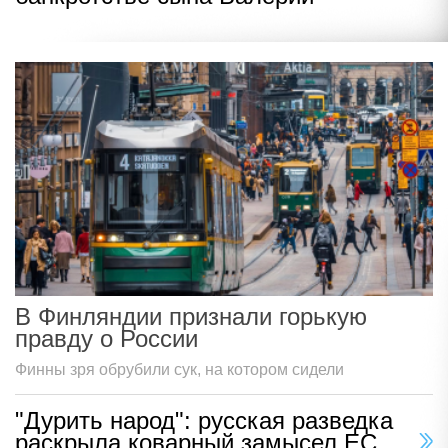
В Финляндии признали горькую
правду о России
Финны зря обрубили сук, на котором сидели
"Дурить народ": русская разведка
раскрыла коварный замысел ЕС