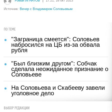
Роман ИГНАТОВ
|
17:21, 16 окт 2023
Источник:
Вечер с Владимиром Соловьевым
ПО ТЕМЕ
"Заграница смеется": Соловьев
набросился на ЦБ из-за обвала
рубля
"Был близким другом": Собчак
сделала неожиданное признание о
Соловьеве
На Соловьева и Скабееву завели
уголовное дело
ВЫБОР РЕДАКЦИИ