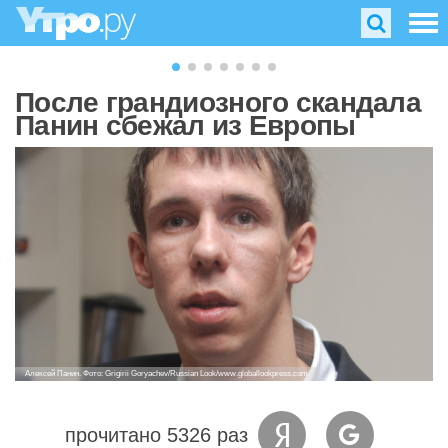
После грандиозного скандала
Панин сбежал из Европы
Алексей Панин. Фото: Grigirii Goryachev/Russian Look/www.globallookpress.com
прочитано 5326 раз