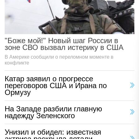
"Боже мой!" Новый шаг России в
зоне СВО вызвал истерику в США
В Америке сообщили о переломном моменте в
конфликте
Катар заявил о прогрессе
переговоров США и Ирана по
Ормузу
На Западе разбили главную
надежду Зеленского
Унизил и обидел: известная
актриса раскрыла детали