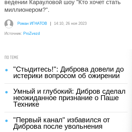
ведении Карауловой шоу "Кто хочет стать
миллионером?".
Роман ИГНАТОВ
|
14:10, 26 ноя 2023
Источник:
ProZvezd
ПО ТЕМЕ
"Стыдитесь!": Диброва довели до
истерики вопросом об ожирении
Умный и глубокий: Дибров сделал
неожиданное признание о Паше
Технике
"Первый канал" избавился от
Диброва после увольнения