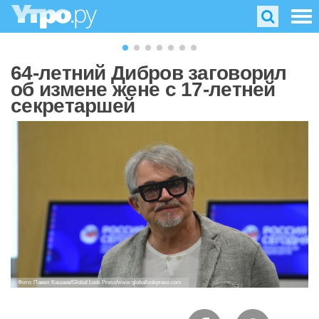
64-летний Дибров заговорил
об измене жене с 17-летней
секретаршей
Фото: Павел Кашаев/Global Look Press/www.globallookpress.com