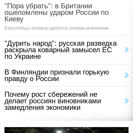
"Пора убрать": в Британии
ошеломлены ударом России по
Киеву
Европейцы активно делятся своими мнениями
"Дурить народ": русская разведка
раскрыла коварный замысел ЕС
по Украине
В Финляндии признали горькую
правду о России
Почему рост сбережений не
делает россиян виновниками
замедления экономики