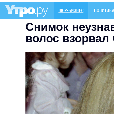
ШОУ-БИЗНЕС
ПОЛИТИК
Снимок неузна
волос взорвал