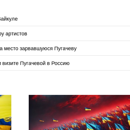
Вайкуле
ру артистов
а место зарвавшуюся Пугачеву
м визите Пугачевой в Россию