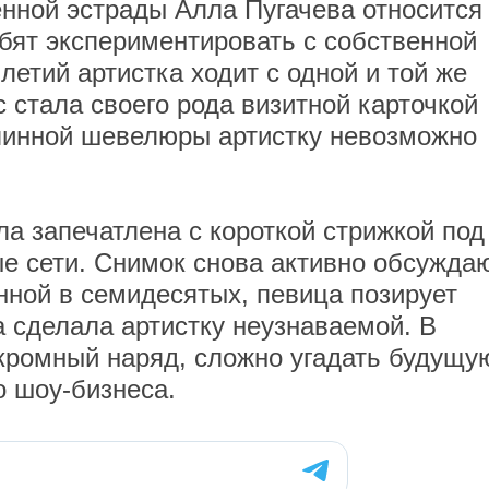
нной эстрады Алла Пугачева относится 
бят экспериментировать с собственной
етий артистка ходит с одной и той же
 стала своего рода визитной карточкой
длинной шевелюры артистку невозможно
а запечатлена с короткой стрижкой под
е сети. Снимок снова активно обсуждаю
нной в семидесятых, певица позирует
а сделала артистку неузнаваемой. В
скромный наряд, сложно угадать будущу
о шоу-бизнеса.