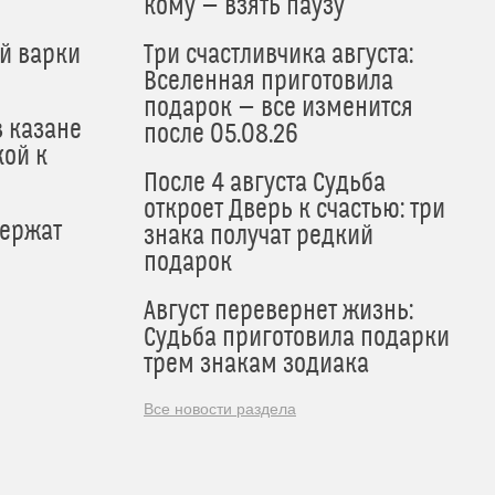
кому — взять паузу
й варки
Три счастливчика августа:
Вселенная приготовила
подарок — все изменится
в казане
после 05.08.26
кой к
После 4 августа Судьба
откроет Дверь к счастью: три
держат
знака получат редкий
подарок
Август перевернет жизнь:
Судьба приготовила подарки
трем знакам зодиака
Все новости раздела