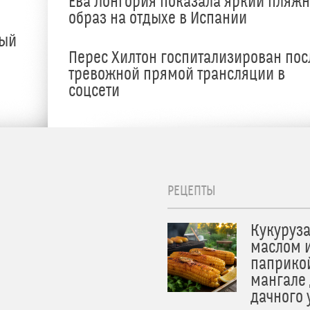
Ева Лонгория показала яркий пляж
образ на отдыхе в Испании
ный
Перес Хилтон госпитализирован пос
тревожной прямой трансляции в
соцсети
РЕЦЕПТЫ
Кукуруза
маслом 
паприко
мангале
дачного