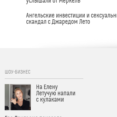
услышали от Меркель
Ангельские инвестиции и сексуаль
скандал с Джаредом Лето
ШОУ-БИЗНЕС
На Елену
Летучую напали
с кулаками