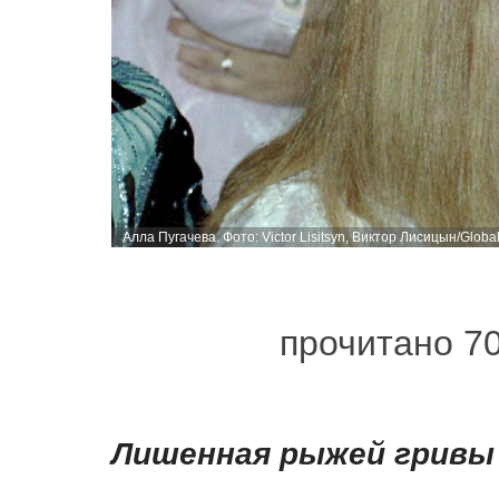
Алла Пугачева. Фото: Victor Lisitsyn, Виктор Лисицын/Glob
прочитано 7
Лишенная рыжей гривы з