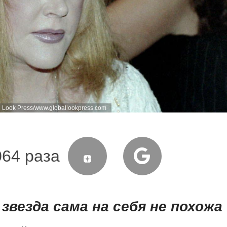
al Look Press/www.globallookpress.com
064 раза
везда сама на себя не похожа