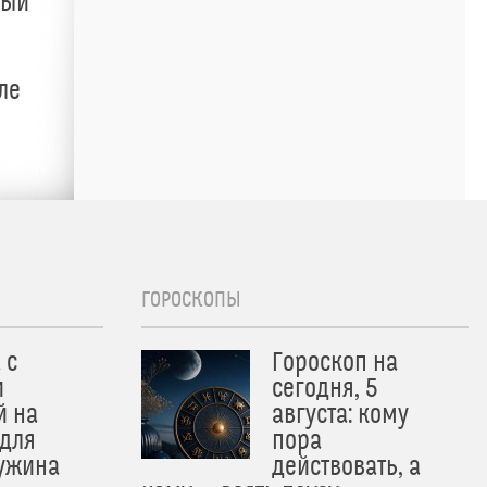
ный
ле
ГОРОСКОПЫ
 с
Гороскоп на
и
сегодня, 5
й на
августа: кому
 для
пора
 ужина
действовать, а