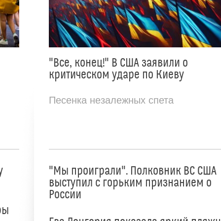
"Все, конец!" В США заявили о
критическом ударе по Киеву
Песенка незалежных спета
у
"Мы проиграли". Полковник ВС США
выступил с горьким признанием о
России
ры