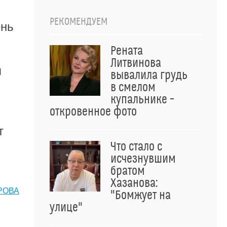
РЕКОМЕНДУЕМ
ень
Рената
Литвинова
я
вывалила грудь
в смелом
купальнике –
откровенное фото
т
Что стало с
исчезнувшим
братом
Хазанова:
РОВА
"Бомжует на
улице"