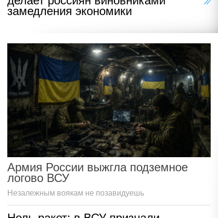
делает россиян виновниками
замедления экономики
Армия России выжгла подземное
логово ВСУ
Незалежным воякам не позавидуешь
Ноль ракет: в ВСУ признали