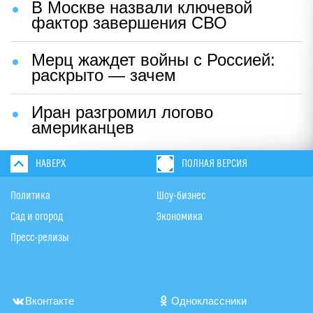
В Москве назвали ключевой
фактор завершения СВО
Мерц жаждет войны с Россией:
раскрыто — зачем
Иран разгромил логово
американцев
НАВЕРХ
ПОЛНАЯ ВЕРСИЯ
Политика
Шоу-бизнес
Сад и огород
Экономика
Пресс-релизы
Вконтакте
Одноклассники