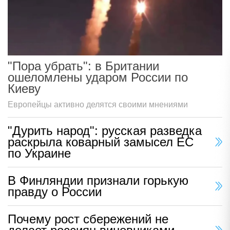
"Пора убрать": в Британии
ошеломлены ударом России по
Киеву
Европейцы активно делятся своими мнениями
"Дурить народ": русская разведка
раскрыла коварный замысел ЕС
по Украине
В Финляндии признали горькую
правду о России
Почему рост сбережений не