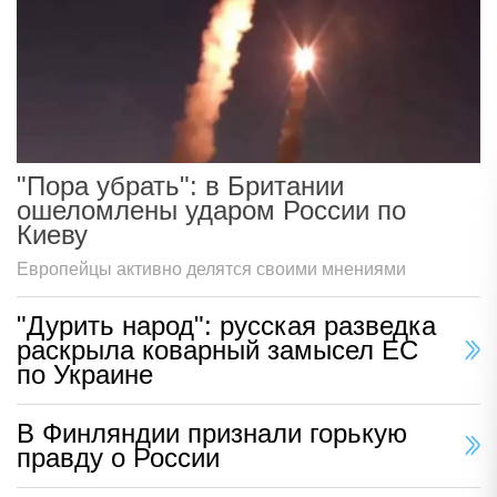
"Пора убрать": в Британии
ошеломлены ударом России по
Киеву
Европейцы активно делятся своими мнениями
"Дурить народ": русская разведка
раскрыла коварный замысел ЕС
по Украине
В Финляндии признали горькую
правду о России