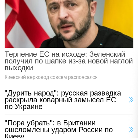
Терпение ЕС на исходе: Зеленский
получил по шапке из-за новой наглой
выходки
Киевский верховод совсем распоясался
"Дурить народ": русская разведка
раскрыла коварный замысел ЕС
по Украине
"Пора убрать": в Британии
ошеломлены ударом России по
Киеву