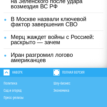
на Зеленского после удара
возмездия ВС РФ
В Москве назвали ключевой
фактор завершения СВО
Мерц жаждет войны с Россией:
раскрыто — зачем
Иран разгромил логово
американцев
НАВЕРХ
ПОЛНАЯ ВЕРСИЯ
Политика
Шоу-бизнес
Сад и огород
Экономика
Пресс-релизы