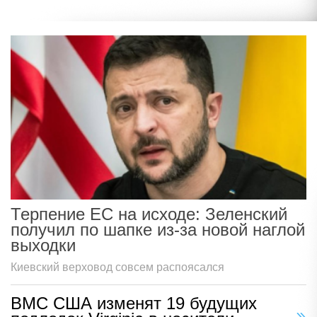
Терпение ЕС на исходе: Зеленский
получил по шапке из-за новой наглой
выходки
Киевский верховод совсем распоясался
ВМС США изменят 19 будущих