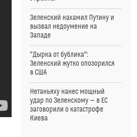
Зеленский нахамил Путину и
вызвал недоумение на
Западе
"Дырка от бублика":
Зеленский жутко опозорился
в США
Нетаньяху нанес мощный
удар по Зеленскому — в ЕС
заговорили о катастрофе
Киева