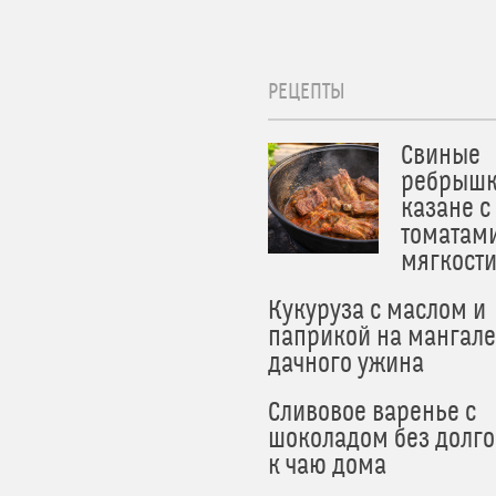
РЕЦЕПТЫ
Свиные
ребрышк
казане с
томатам
мягкост
Кукуруза с маслом и
паприкой на мангале
дачного ужина
Сливовое варенье с
шоколадом без долго
к чаю дома