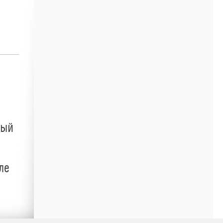
ный
ле