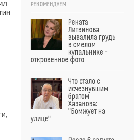
ил
РЕКОМЕНДУЕМ
тин
Рената
Литвинова
вывалила грудь
в смелом
купальнике –
откровенное фото
Что стало с
исчезнувшим
братом
Хазанова:
"Бомжует на
ти,
улице"