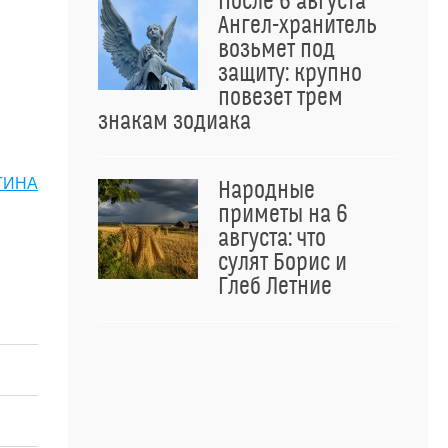
После 6 августа
Ангел-хранитель
возьмет под
защиту: крупно
повезет трем
знакам зодиака
ТИНА
Народные
приметы на 6
августа: что
сулят Борис и
Глеб Летние