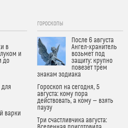
ГОРОСКОПЫ
После 6 августа
и в
Ангел-хранитель
 луком и
возьмет под
и до
защиту: крупно
и
повезет трем
знакам зодиака
 для
Гороскоп на сегодня, 5
августа: кому пора
действовать, а кому — взять
паузу
й варки
Три счастливчика августа:
Вселенная приготовила