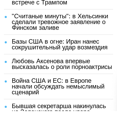
встрече с Трампом
"Считаные минуты": в Хельсинки
сделали тревожное заявление о
Финском заливе
Базы США в огне: Иран нанес
сокрушительный удар возмездия
Любовь Аксенова впервые
высказалась о роли порноактрисы
Война США и ЕС: в Европе
начали обсуждать немыслимый
сценарий
Бывшая секретарша накинулась
на Зеленского после удара