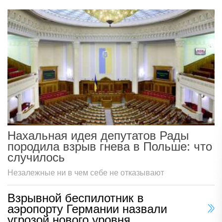
Нахальная идея депутатов Рады
породила взрыв гнева в Польше: что
случилось
Незалежные ни в чем себе не отказывают
Взрывной беспилотник в
аэропорту Германии назвали
угрозой нового уровня