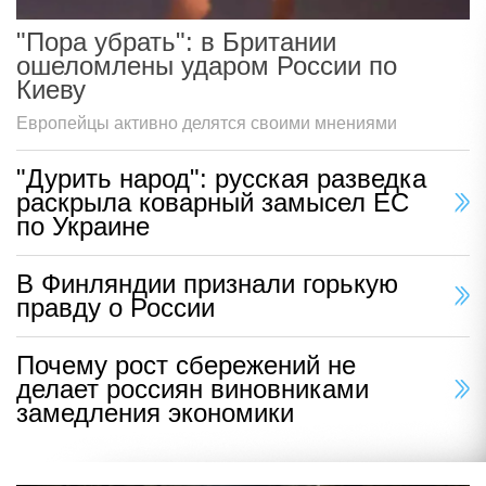
"Пора убрать": в Британии
ошеломлены ударом России по
Киеву
Европейцы активно делятся своими мнениями
"Дурить народ": русская разведка
раскрыла коварный замысел ЕС
по Украине
В Финляндии признали горькую
правду о России
Почему рост сбережений не
делает россиян виновниками
замедления экономики