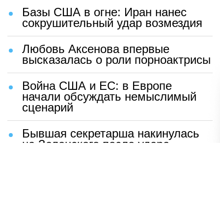
Базы США в огне: Иран нанес
сокрушительный удар возмездия
Любовь Аксенова впервые
высказалась о роли порноактрисы
Война США и ЕС: в Европе
начали обсуждать немыслимый
сценарий
Бывшая секретарша накинулась
на Зеленского после удара
возмездия ВС РФ
В Москве назвали ключевой
фактор завершения СВО
Мерц жаждет войны с Россией: