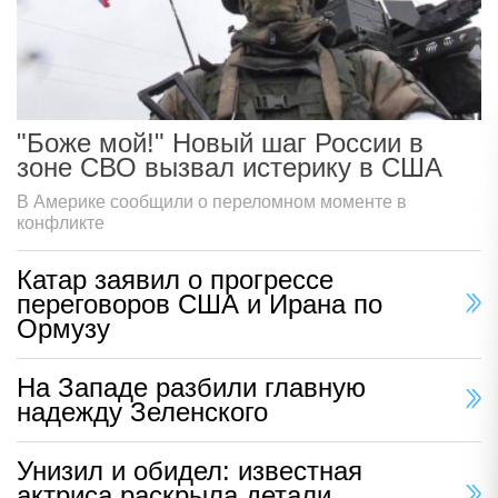
"Боже мой!" Новый шаг России в
зоне СВО вызвал истерику в США
В Америке сообщили о переломном моменте в
конфликте
Катар заявил о прогрессе
переговоров США и Ирана по
Ормузу
На Западе разбили главную
надежду Зеленского
Унизил и обидел: известная
актриса раскрыла детали