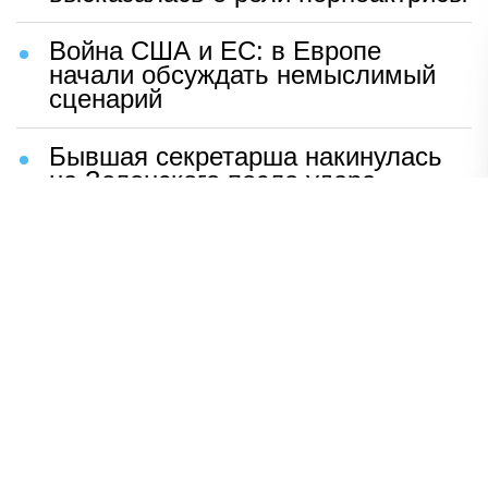
Война США и ЕС: в Европе
начали обсуждать немыслимый
сценарий
Бывшая секретарша накинулась
на Зеленского после удара
возмездия ВС РФ
В Москве назвали ключевой
фактор завершения СВО
Мерц жаждет войны с Россией:
раскрыто — зачем
Иран разгромил логово
американцев