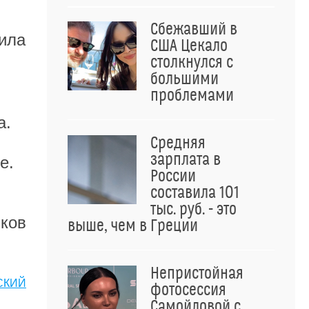
Сбежавший в
ила
США Цекало
столкнулся с
большими
проблемами
а.
Средняя
зарплата в
е.
России
составила 101
тыс. руб. - это
ыков
выше, чем в Греции
Непристойная
СКИЙ
фотосессия
Самойловой с