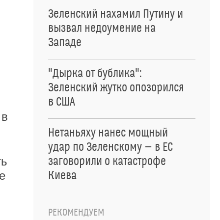
Зеленский нахамил Путину и
вызвал недоумение на
Западе
"Дырка от бублика":
Зеленский жутко опозорился
в США
 в
Нетаньяху нанес мощный
удар по Зеленскому — в ЕС
ть
заговорили о катастрофе
е
Киева
РЕКОМЕНДУЕМ