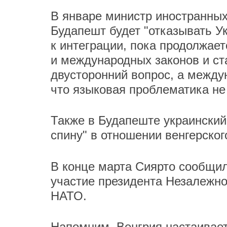
В январе министр иностранны
Будапешт будет "отказывать У
к интеграции, пока продолжае
и международных законов и ста
двусторонний вопрос, а междун
что языковая проблематика не
Также в Будапеште украинский
спину" в отношении венгерског
В конце марта Сиярто сообщил
участие президента Незалежн
НАТО.
Напомним, Венгрия настаивае