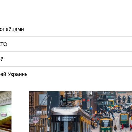
ропейцами
АТО
ой
щей Украины