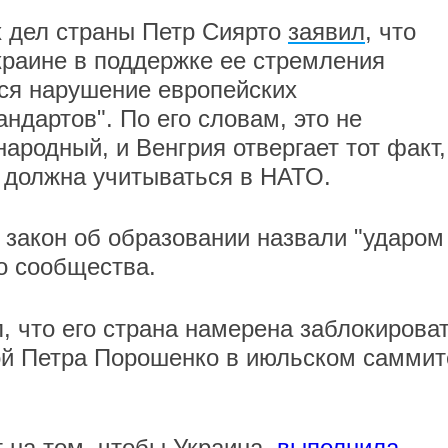
х дел страны Петр Сиярто
заявил
, что
краине в поддержке ее стремления
тся нарушение европейских
ндартов". По его словам, это не
ародный, и Венгрия отвергает тот факт,
 должна учитываться в НАТО.
 закон об образовании назвали "ударом
о сообщества.
, что его страна намерена заблокирова
ой Петра Порошенко в июльском саммит
т на том, чтобы Украина
выполнила