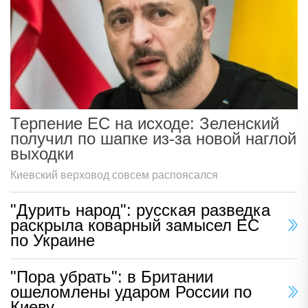
Терпение ЕС на исходе: Зеленский
получил по шапке из-за новой наглой
выходки
Киевский верховод совсем распоясался
"Дурить народ": русская разведка
раскрыла коварный замысел ЕС
по Украине
"Пора убрать": в Британии
ошеломлены ударом России по
Киеву