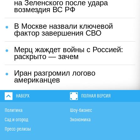
на Зеленского после удара
возмездия ВС РФ
В Москве назвали ключевой
фактор завершения СВО
Мерц жаждет войны с Россией:
раскрыто — зачем
Иран разгромил логово
американцев
НАВЕРХ
ПОЛНАЯ ВЕРСИЯ
Политика
Шоу-бизнес
Сад и огород
Экономика
Пресс-релизы