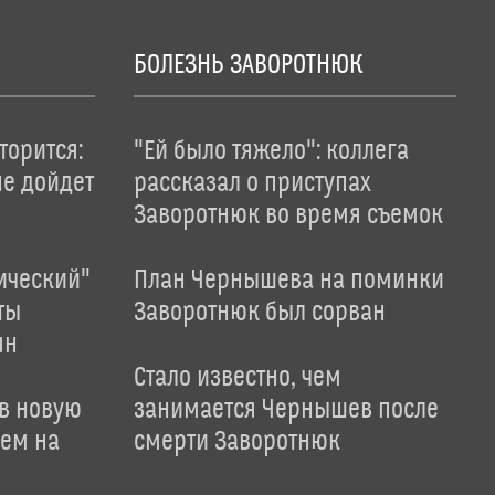
БОЛЕЗНЬ ЗАВОРОТНЮК
торится:
"Ей было тяжело": коллега
не дойдет
рассказал о приступах
Заворотнюк во время съемок
ический"
План Чернышева на поминки
ты
Заворотнюк был сорван
ян
Стало известно, чем
 в новую
занимается Чернышев после
лем на
смерти Заворотнюк