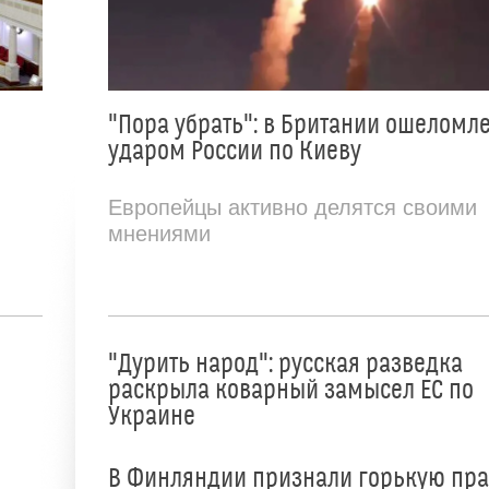
"Пора убрать": в Британии ошеломл
ударом России по Киеву
Европейцы активно делятся своими
мнениями
"Дурить народ": русская разведка
раскрыла коварный замысел ЕС по
Украине
В Финляндии признали горькую пр