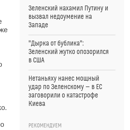
Зеленский нахамил Путину и
вызвал недоумение на
е
Западе
уже
"Дырка от бублика":
Зеленский жутко опозорился
в США
о
Нетаньяху нанес мощный
удар по Зеленскому — в ЕС
заговорили о катастрофе
Киева
о.
 о
РЕКОМЕНДУЕМ