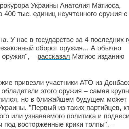
прокурора Украины Анатолия Матиоса,
ло 400 тыс. единиц неучтенного оружия с
на. У нас в государстве за 4 последних 
незаконный оборот оружия... А обычно
 оружия", –
рассказал
Матиос изданию
ужие привезли участники АТО из Донбас
 обладатели этого оружия – самая круп
делился, но в ближайшем будущем может
краины. "Первый из таких партийцев, к
ого или узнаваемого политика и подвеси
ы под восторженные крики толпы", –