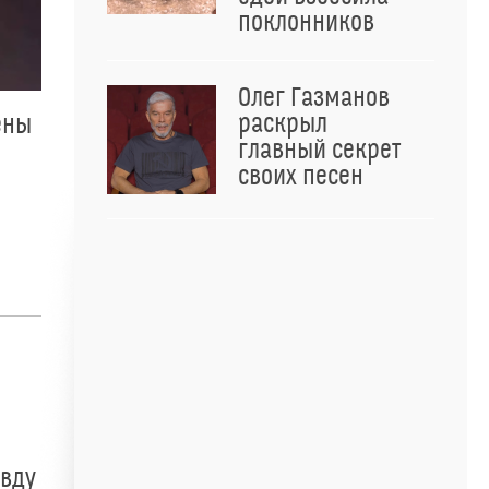
поклонников
Олег Газманов
раскрыл
ены
главный секрет
своих песен
авду