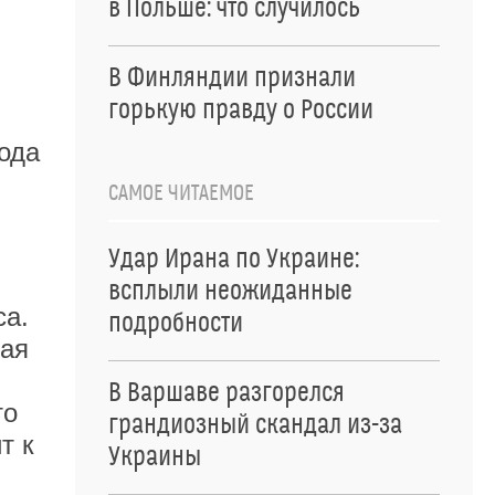
в Польше: что случилось
В Финляндии признали
горькую правду о России
года
САМОЕ ЧИТАЕМОЕ
Удар Ирана по Украине:
всплыли неожиданные
са.
подробности
ная
В Варшаве разгорелся
то
грандиозный скандал из-за
т к
Украины