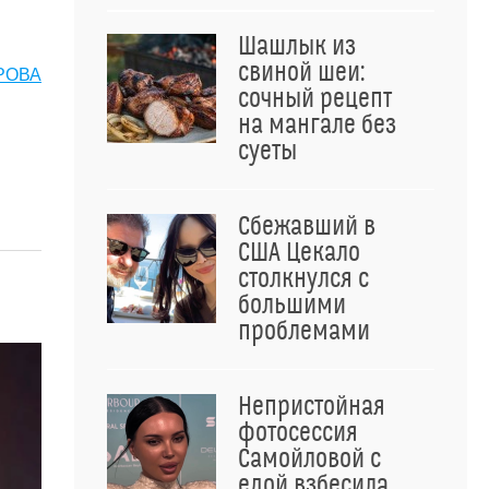
Шашлык из
свиной шеи:
РОВА
сочный рецепт
на мангале без
суеты
Сбежавший в
США Цекало
столкнулся с
большими
проблемами
Непристойная
фотосессия
Самойловой с
едой взбесила