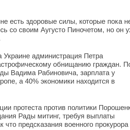
ине есть здоровые силы, которые пока н
сь со своим Аугусто Пиночетом, но он 
.
а Украине администрация Петра
астрофическому обнищанию граждан. П
ды Вадима Рабиновича, зарплата у
ропе, а 40% экономики находится в
кции протеста против политики Порошенк
дания Рады митинг, требуя выплаты
к что предсказания военного прокурора