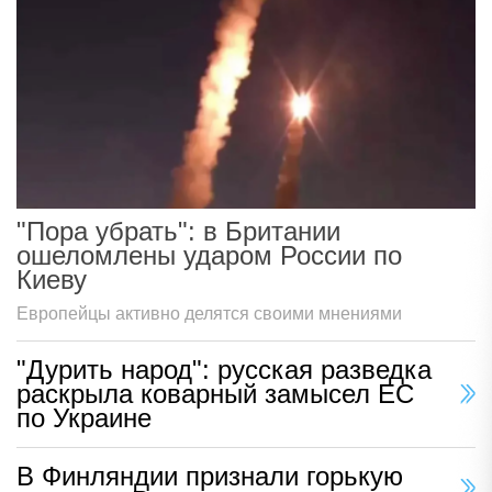
"Пора убрать": в Британии
ошеломлены ударом России по
Киеву
Европейцы активно делятся своими мнениями
"Дурить народ": русская разведка
раскрыла коварный замысел ЕС
по Украине
В Финляндии признали горькую